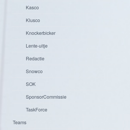
Kasco
Klusco
Knockerbicker
Lente-uitje
Redactie
Snowco
SOK
SponsorCommissie
TaskForce
Teams