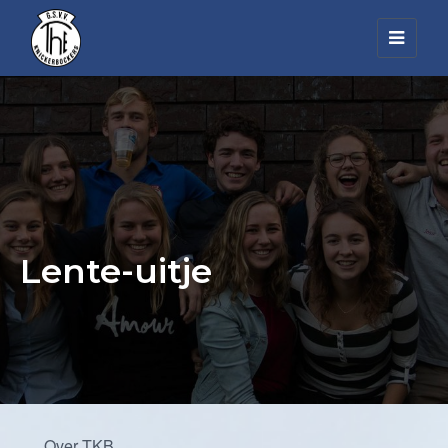
Toggl
navig
Lente-uitje
Over TKB