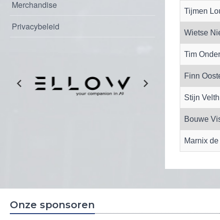
Merchandise
Tijmen Lo
Privacybeleid
Wietse Ni
Tim Onders
Finn Ooste
Stijn Velt
Bouwe Vis
Marnix de 
Onze sponsoren