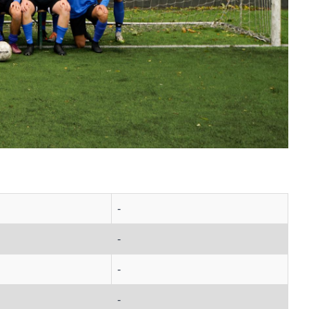
-
-
-
-