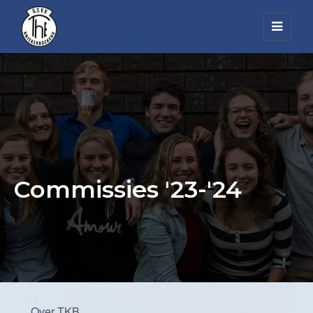
Toggl
navig
Commissies '23-'24
Over TKB