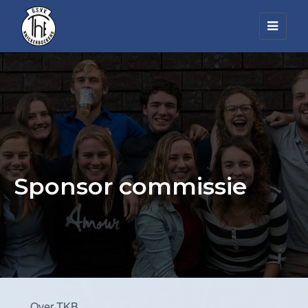
Toggl
navig
Sponsor commissie
Over TKB