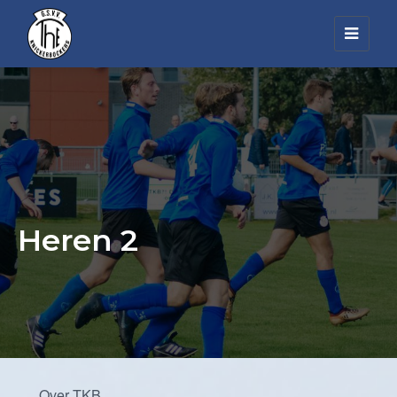
Toggl
navig
Heren 2
Over TKB