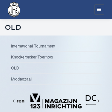
Toggl
navig
OLD
International Tournament
Knockerbicker Toernooi
OLD
Middagzaal