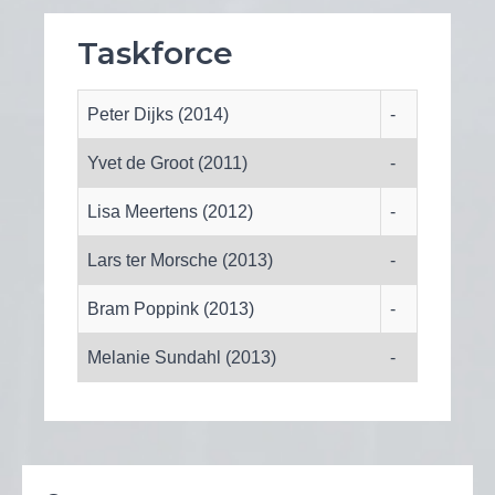
Taskforce
Peter Dijks (2014)
-
Yvet de Groot (2011)
-
Lisa Meertens (2012)
-
Lars ter Morsche (2013)
-
Bram Poppink (2013)
-
Melanie Sundahl (2013)
-