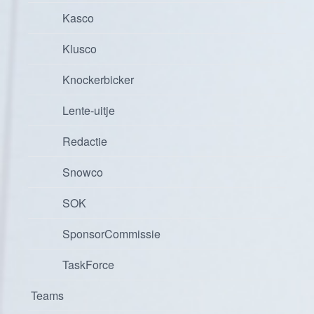
Kasco
Klusco
Knockerbicker
Lente-uitje
Redactie
Snowco
SOK
SponsorCommissie
TaskForce
Teams