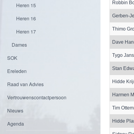
Robbin Bo
Heren 15
Gerben-Je
Heren 16
Thimo Gro
Heren 17
Dave Hane
Dames
Tygo Jans
SOK
Stan Edwa
Ereleden
Hidde Kri
Raad van Advies
Harmen M
Vertrouwenscontactpersoon
Tim Ottem
Nieuws
Hidde Pla
Agenda