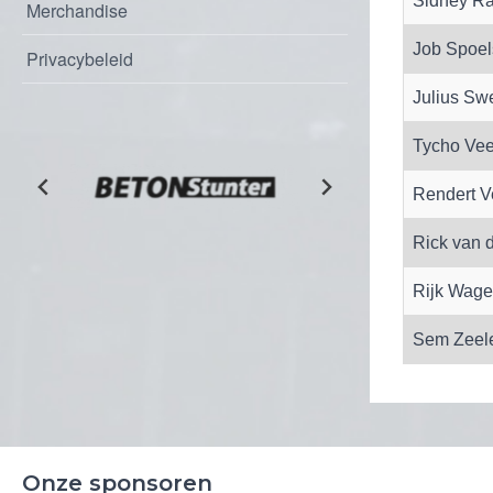
Sidney Ra
Merchandise
Job Spoel
Privacybeleid
Julius Sw
Tycho Vee
Rendert V
Rick van d
Rijk Wage
Sem Zeele
Onze sponsoren