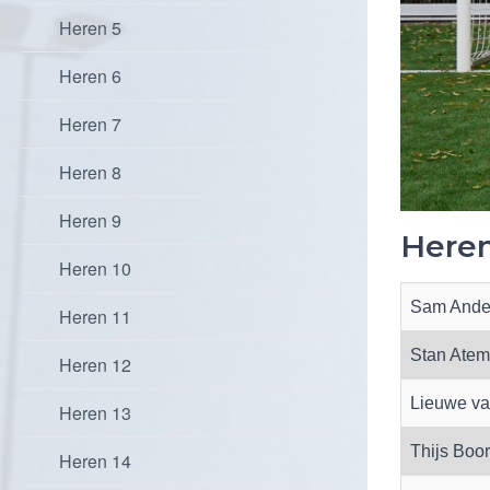
Heren 5
Heren 6
Heren 7
Heren 8
Heren 9
Heren
Heren 10
Sam Andel
Heren 11
Stan Atem
Heren 12
Lieuwe van
Heren 13
Thijs Boo
Heren 14