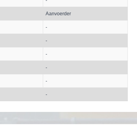
-
Aanvoerder
-
-
-
-
-
-