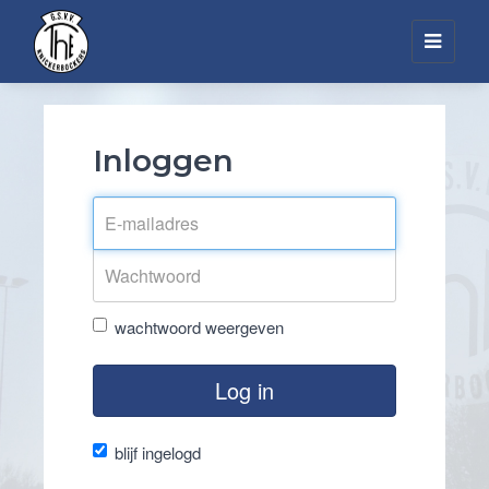
Toggl
navig
Inloggen
wachtwoord weergeven
Log in
blijf ingelogd