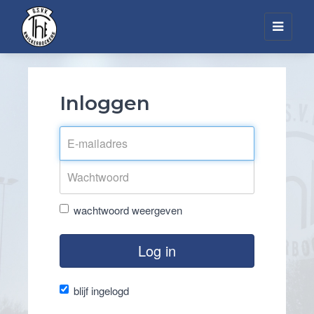
Toggl
navig
Inloggen
wachtwoord weergeven
Log in
blijf ingelogd